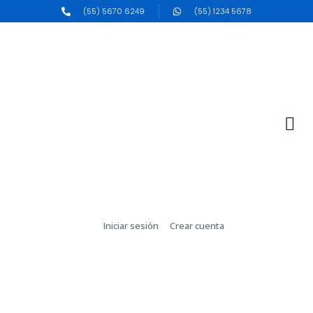
(55) 5670 6249
(55) 1234 5678
Iniciar sesión
Crear cuenta