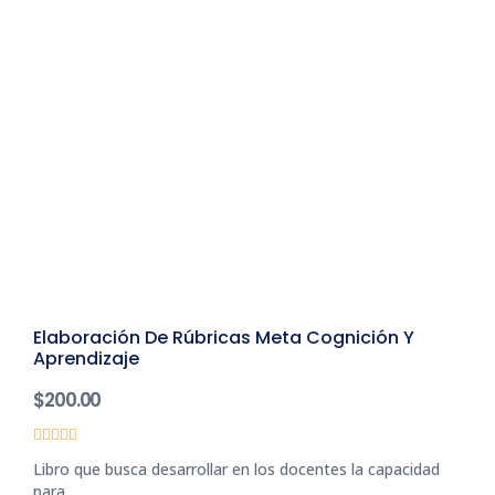
Elaboración De Rúbricas Meta Cognición Y
Aprendizaje
$
200.00
Valorado
Libro que busca desarrollar en los docentes la capacidad
con
0
para...