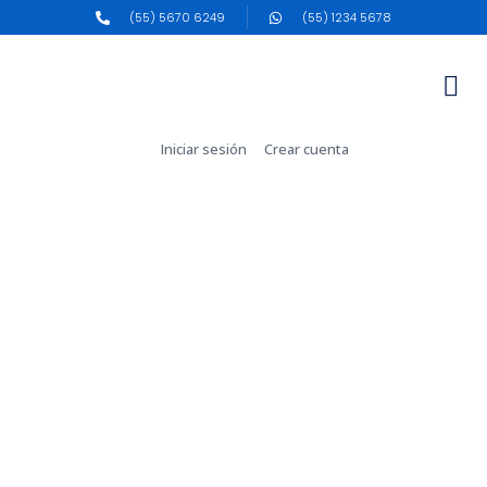
(55) 5670 6249
(55) 1234 5678
Iniciar sesión
Crear cuenta
Portafolio de clientes