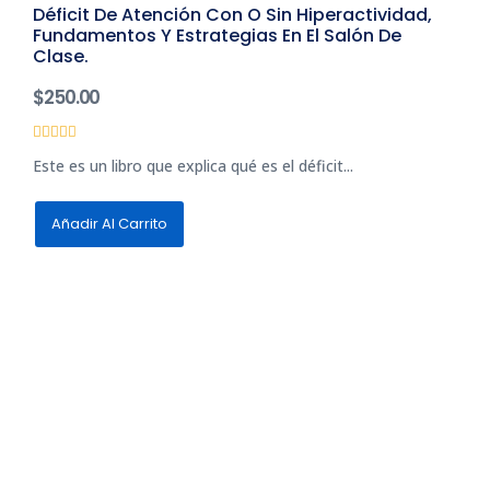
Déficit De Atención Con O Sin Hiperactividad,
Fundamentos Y Estrategias En El Salón De
Clase.
$
250.00
Valorado
Este es un libro que explica qué es el déficit...
con
0
de
5
Añadir Al Carrito