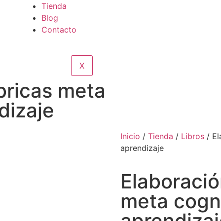
Tienda
Blog
Contacto
X
bricas meta
dizaje
Inicio
/
Tienda
/
Libros
/ El
aprendizaje
Elaboració
meta cogn
aprendizaj