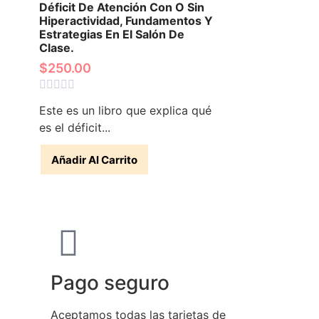
Déficit De Atención Con O Sin
Hiperactividad, Fundamentos Y
Estrategias En El Salón De
Clase.
$
250.00
Valorado
Este es un libro que explica qué
con
0
es el déficit...
de
5
Añadir Al Carrito
Pago seguro
Aceptamos todas las tarjetas de