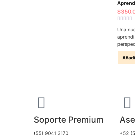
Aprend
$
350.
Valorado
Una nue
con
0
aprendi
de
perspec
5
Añadi
Soporte Premium
Ase
(55) 9041 3170
+52 (5