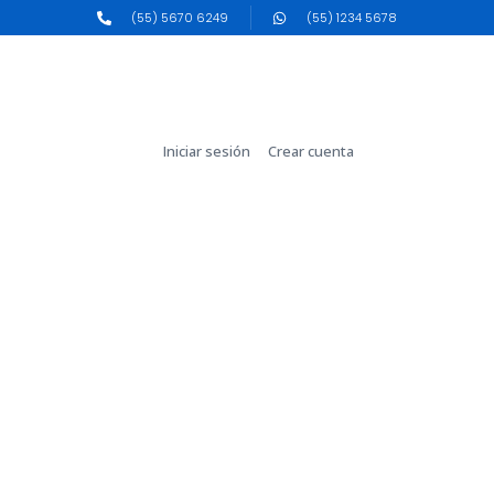
(55) 5670 6249
(55) 1234 5678
Iniciar sesión
Crear cuenta
Conferencia: “Desarrollo de la
comprensión y con ello de la
competencia lectora en la
pandemia” por la Dra. Laura Frade
Rubio