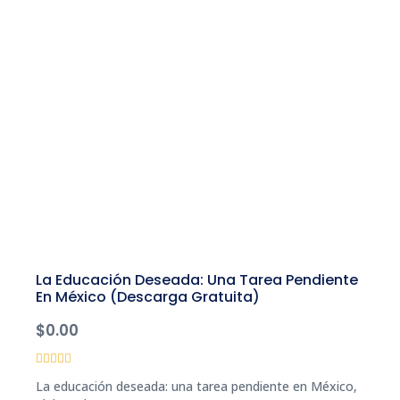
La Educación Deseada: Una Tarea Pendiente
En México (descarga Gratuita)
$
0.00
Valorado
La educación deseada: una tarea pendiente en México,
con
0