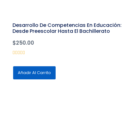
Desarrollo De Competencias En Educación:
Desde Preescolar Hasta El Bachillerato
$
250.00
Valorado
con
0
de
Añadir Al Carrito
5