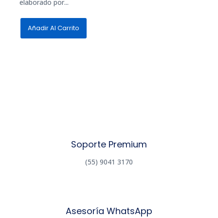
elaborado por...
de
5
Añadir Al Carrito
Soporte Premium
(55) 9041 3170
Asesoría WhatsApp