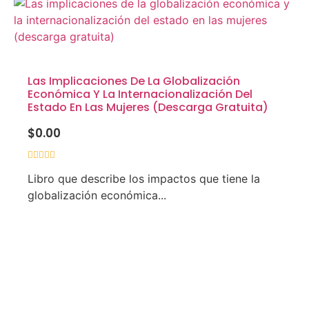
Las Implicaciones De La Globalización
Económica Y La Internacionalización Del
Estado En Las Mujeres (descarga Gratuita)
$
0.00
Valorado
Libro que describe los impactos que tiene la
con
0
globalización económica...
de
5
Añadir Al Carrito