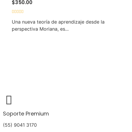
$
350.00
Valorado
Una nueva teoría de aprendizaje desde la
con
0
perspectiva Moriana, es...
de
5
Añadir Al Carrito
Soporte Premium
(55) 9041 3170