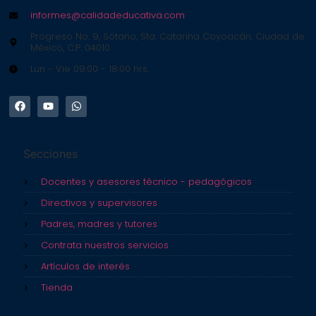
informes@calidadeducativa.com
Progreso No. 9, Sótano, Sta. Catarina Coyoacán, Ciudad de
México, C.P. 04010
Lun - Vie 09:00 - 18:00 hrs.
Secciones
Docentes y asesores técnico - pedagógicos
Directivos y supervisores
Padres, madres y tutores
Contrata nuestros servicios
Artículos de interés
Tienda